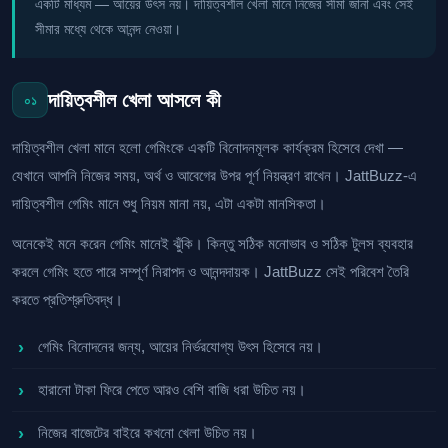
একটি মাধ্যম — আয়ের উৎস নয়। দায়িত্বশীল খেলা মানে নিজের সীমা জানা এবং সেই
সীমার মধ্যে থেকে আনন্দ নেওয়া।
দায়িত্বশীল খেলা আসলে কী
০১
দায়িত্বশীল খেলা মানে হলো গেমিংকে একটি বিনোদনমূলক কার্যক্রম হিসেবে দেখা —
যেখানে আপনি নিজের সময়, অর্থ ও আবেগের উপর পূর্ণ নিয়ন্ত্রণ রাখেন। JattBuzz-এ
দায়িত্বশীল গেমিং মানে শুধু নিয়ম মানা নয়, এটা একটা মানসিকতা।
অনেকেই মনে করেন গেমিং মানেই ঝুঁকি। কিন্তু সঠিক মনোভাব ও সঠিক টুলস ব্যবহার
করলে গেমিং হতে পারে সম্পূর্ণ নিরাপদ ও আনন্দদায়ক। JattBuzz সেই পরিবেশ তৈরি
করতে প্রতিশ্রুতিবদ্ধ।
গেমিং বিনোদনের জন্য, আয়ের নির্ভরযোগ্য উৎস হিসেবে নয়।
হারানো টাকা ফিরে পেতে আরও বেশি বাজি ধরা উচিত নয়।
নিজের বাজেটের বাইরে কখনো খেলা উচিত নয়।