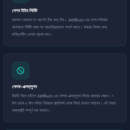
সেশন টাইম লিমিট
কতক্ষণ খেলবেন তা আগেই ঠিক করে নিন। JattBuzz-এর সেশন টাইমার
আপনাকে নির্দিষ্ট সময় পর স্বয়ংক্রিয়ভাবে সতর্ক করবে। সময়ের হিসাব রাখা
দায়িত্বশীল খেলার প্রথম ধাপ।
সেলফ-এক্সক্লুশন
বিরতি নিতে চাইলে JattBuzz-এর সেলফ-এক্সক্লুশন ফিচার ব্যবহার করুন। ৭
দিন থেকে ৬ মাস পর্যন্ত নিজেকে প্ল্যাটফর্ম থেকে বিরত রাখতে পারবেন। এই সময়ে
অ্যাকাউন্ট সম্পূর্ণ লক থাকবে।