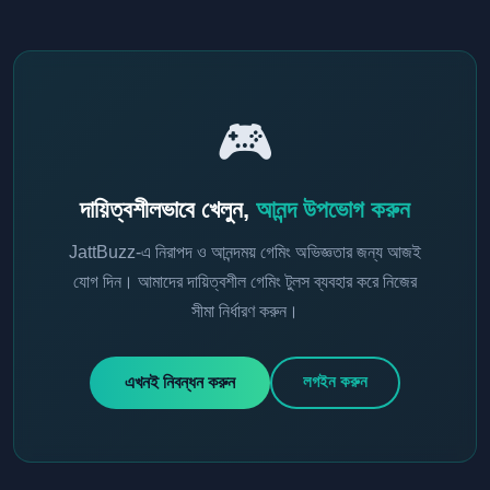
🎮
দায়িত্বশীলভাবে খেলুন,
আনন্দ উপভোগ করুন
JattBuzz-এ নিরাপদ ও আনন্দময় গেমিং অভিজ্ঞতার জন্য আজই
যোগ দিন। আমাদের দায়িত্বশীল গেমিং টুলস ব্যবহার করে নিজের
সীমা নির্ধারণ করুন।
লগইন করুন
এখনই নিবন্ধন করুন