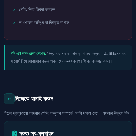
গেমিং নিয়ে মিথ্যা বলছেন
না খেললে অস্থির বা বিরক্ত লাগছে
যদি এই লক্ষণগুলো দেখেন:
চিন্তা করবেন না, সাহায্য পাওয়া সম্ভব। JattBuzz-এর
সাপোর্ট টিমে যোগাযোগ করুন অথবা সেলফ-এক্সক্লুশন ফিচার ব্যবহার করুন।
নিজেকে যাচাই করুন
০৪
নিচের প্রশ্নগুলো আপনার গেমিং অভ্যাস সম্পর্কে একটা ধারণা দেবে। সৎভাবে উত্তর দিন।
দ্রুত স্ব-মূল্যায়ন