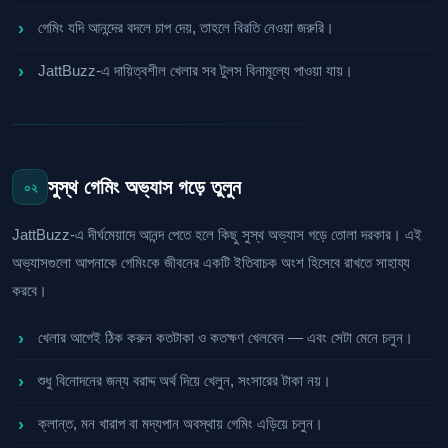
গেমিং যদি আনন্দের বদলে চাপ দেয়, তাহলে বিরতি নেওয়া জরুরি।
JattBuzz-এ দায়িত্বশীল খেলার সব টুলস বিনামূল্যে পাওয়া যায়।
সুস্থ গেমিং অভ্যাস গড়ে তুলুন
০২
JattBuzz-এ দীর্ঘমেয়াদে আনন্দ পেতে হলে কিছু সুস্থ অভ্যাস গড়ে তোলা দরকার। এই
অভ্যাসগুলো আপনাকে গেমিংকে জীবনের একটি ইতিবাচক অংশ হিসেবে রাখতে সাহায্য
করবে।
খেলার আগেই ঠিক করুন কতটাকা ও কতক্ষণ খেলবেন — এবং সেটা মেনে চলুন।
শুধু বিনোদনের জন্য বরাদ্দ অর্থ দিয়ে খেলুন, সংসারের টাকা নয়।
ক্লান্ত, মন খারাপ বা মদ্যপান অবস্থায় গেমিং এড়িয়ে চলুন।