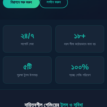
লগইন করুন
নিরাপদে শুরু করুন
২৪/৭
১৮+
সাপোর্ট সেবা
বয়স সীমা কঠোরভাবে মানা হয়
৫টি
১০০%
সুরক্ষা টুলস উপলব্ধ
স্বচ্ছ গেমিং পরিবেশ
দায়িত্বশীল গেমিংয়ের
টুলস ও সুবিধা