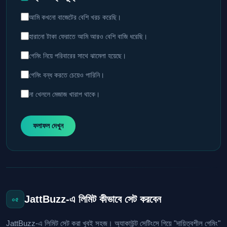
আমি কখনো বাজেটের বেশি খরচ করেছি।
হারানো টাকা ফেরাতে আমি আরও বেশি বাজি ধরেছি।
গেমিং নিয়ে পরিবারের সাথে ঝামেলা হয়েছে।
গেমিং বন্ধ করতে চেয়েও পারিনি।
না খেললে মেজাজ খারাপ থাকে।
ফলাফল দেখুন
JattBuzz-এ লিমিট কীভাবে সেট করবেন
০৫
JattBuzz-এ লিমিট সেট করা খুবই সহজ। অ্যাকাউন্ট সেটিংসে গিয়ে "দায়িত্বশীল গেমিং"