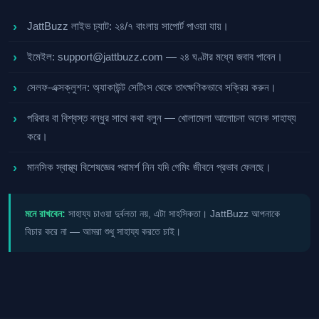
JattBuzz লাইভ চ্যাট: ২৪/৭ বাংলায় সাপোর্ট পাওয়া যায়।
ইমেইল:
support@jattbuzz.com
— ২৪ ঘণ্টার মধ্যে জবাব পাবেন।
সেলফ-এক্সক্লুশন: অ্যাকাউন্ট সেটিংস থেকে তাৎক্ষণিকভাবে সক্রিয় করুন।
পরিবার বা বিশ্বস্ত বন্ধুর সাথে কথা বলুন — খোলামেলা আলোচনা অনেক সাহায্য
করে।
মানসিক স্বাস্থ্য বিশেষজ্ঞের পরামর্শ নিন যদি গেমিং জীবনে প্রভাব ফেলছে।
মনে রাখবেন:
সাহায্য চাওয়া দুর্বলতা নয়, এটা সাহসিকতা। JattBuzz আপনাকে
বিচার করে না — আমরা শুধু সাহায্য করতে চাই।