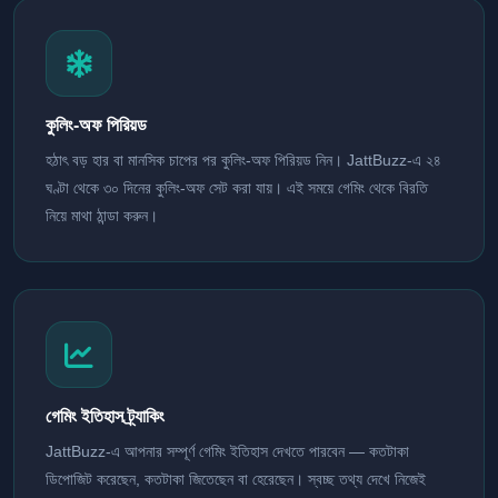
কুলিং-অফ পিরিয়ড
হঠাৎ বড় হার বা মানসিক চাপের পর কুলিং-অফ পিরিয়ড নিন। JattBuzz-এ ২৪
ঘণ্টা থেকে ৩০ দিনের কুলিং-অফ সেট করা যায়। এই সময়ে গেমিং থেকে বিরতি
নিয়ে মাথা ঠান্ডা করুন।
গেমিং ইতিহাস ট্র্যাকিং
JattBuzz-এ আপনার সম্পূর্ণ গেমিং ইতিহাস দেখতে পারবেন — কতটাকা
ডিপোজিট করেছেন, কতটাকা জিতেছেন বা হেরেছেন। স্বচ্ছ তথ্য দেখে নিজেই