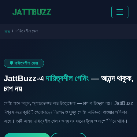
দায়িত্বশীল খেলা
হোম
🛡️ দায়িত্বশীল খেলা
JattBuzz-এ
দায়িত্বশীল গেমিং
— আনন্দ থাকুক,
চাপ নয়
গেমিং মানে আনন্দ, অ্যাডভেঞ্চার আর উত্তেজনা — চাপ বা উদ্বেগ নয়। JattBuzz
বিশ্বাস করে প্রতিটি খেলোয়াড়ের নিরাপদ ও সুস্থ গেমিং অভিজ্ঞতা পাওয়ার অধিকার
আছে। তাই আমরা দায়িত্বশীল খেলার জন্য সব ধরনের টুলস ও সাপোর্ট দিয়ে থাকি।