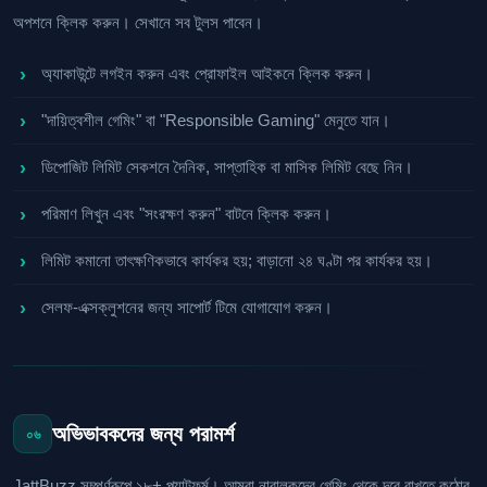
অপশনে ক্লিক করুন। সেখানে সব টুলস পাবেন।
অ্যাকাউন্টে লগইন করুন এবং প্রোফাইল আইকনে ক্লিক করুন।
"দায়িত্বশীল গেমিং" বা "Responsible Gaming" মেনুতে যান।
ডিপোজিট লিমিট সেকশনে দৈনিক, সাপ্তাহিক বা মাসিক লিমিট বেছে নিন।
পরিমাণ লিখুন এবং "সংরক্ষণ করুন" বাটনে ক্লিক করুন।
লিমিট কমানো তাৎক্ষণিকভাবে কার্যকর হয়; বাড়ানো ২৪ ঘণ্টা পর কার্যকর হয়।
সেলফ-এক্সক্লুশনের জন্য সাপোর্ট টিমে যোগাযোগ করুন।
অভিভাবকদের জন্য পরামর্শ
০৬
JattBuzz সম্পূর্ণরূপে ১৮+ প্ল্যাটফর্ম। আমরা নাবালকদের গেমিং থেকে দূরে রাখতে কঠোর