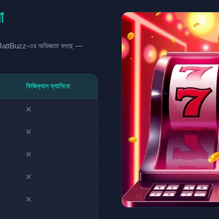
ো
র? JattBuzz-এর অভিজ্ঞতা বলছে —
ফিজিক্যাল ক্যাসিনো