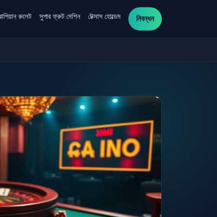
পিয়ান রুলেট
সুপার ফ্রুট মেশিন
টেক্সাস হোল্ডেম
নিবন্ধন