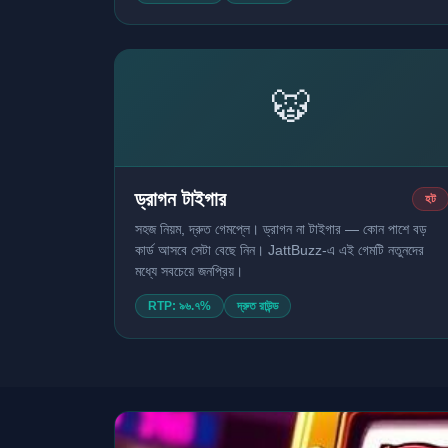
🐯
ড্রাগন টাইগার
হট
সহজ নিয়ম, দ্রুত গেমপ্লে। ড্রাগন না টাইগার — কোন পাশে বড়
কার্ড আসবে সেটা বেছে নিন। JattBuzz-এ এই গেমটি নতুনদের
মধ্যে সবচেয়ে জনপ্রিয়।
RTP: ৯৬.৭%
দ্রুত রাউন্ড