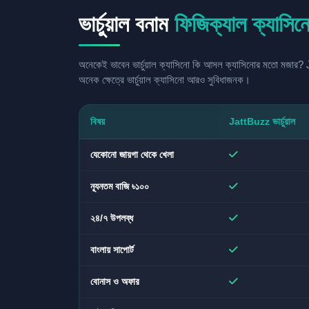
ভার্চুয়াল বনাম
ফিজিক্যাল ক্যাসিন
অনেকেই ভাবেন ভার্চুয়াল ক্যাসিনো কি আসল ক্যাসিনোর মতো মজা
অনেক ক্ষেত্রে ভার্চুয়াল ক্যাসিনো আরও সুবিধাজনক।
বিষয়
JattBuzz ভার্চুয়াল
যেকোনো জায়গা থেকে খেলা
ন্যূনতম বাজি ৳১০০
২৪/৭ উপলব্ধ
বাংলায় সাপোর্ট
বোনাস ও অফার