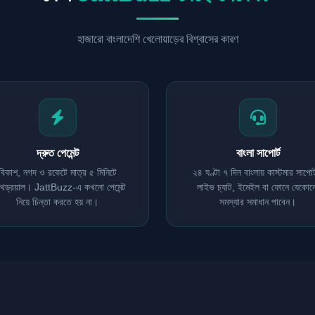
হাজারো বাংলাদেশি খেলোয়াড়ের বিশ্বাসের কারণ
দ্রুত পেমেন্ট
বাংলা সাপোর্ট
বিকাশ, নগদ ও রকেটে মাত্র ৫ মিনিটে
২৪ ঘণ্টা ৭ দিন বাংলায় কাস্টমার সাপোর
থড্রয়াল। JattBuzz-এ কখনো পেমেন্ট
লাইভ চ্যাট, ইমেইল বা ফোনে যেকোন
নিয়ে চিন্তা করতে হয় না।
সমস্যার সমাধান পাবেন।