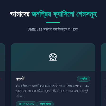
আমাদের
জনপ্রিয় ক্যাসিনো গেমসমূহ
JattBuzz ভার্চুয়াল ক্যাসিনোতে যা পাবেন
🎡
রুলেট
ক্লাসিক
ইউরোপিয়ান ও আমেরিকান রুলেট দুটোই পাবেন JattBuzz-এ। চাকা
ঘোরার রোমাঞ্চ এবং সঠিক নম্বরে বাজি ধরার উত্তেজনা এখানে সম্পূর্ণ
লাইভ।
RTP: ৯৭.৩%
লাইভ ডিলার